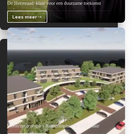
De Heemraad: klaar voor een duurzame toekomst
Lees meer
De
Heemraad:
klaar
voor
een
duurzame
toekomst
Woon/zorgcomplex Roerdomplaan in 2025 klaar