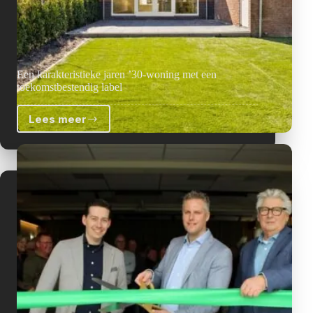
Een karakteristieke jaren ’30-woning met een
toekomstbestendig label
Lees meer
Een
karakteristieke
jaren
’30-
woning
met
een
toekomstbestendig
label