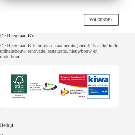
juridische
procedures
groen
licht
VOLGENDE
voor
zorgwoningen
De Heemraad BV
(55plus)
in
De Heemraad B.V. bouw- en aannemingsbedrijf is actief in de
Westwijk
utiliteitsbouw, renovatie, restauratie, nieuwbouw en
onderhoud.
Bedrijf